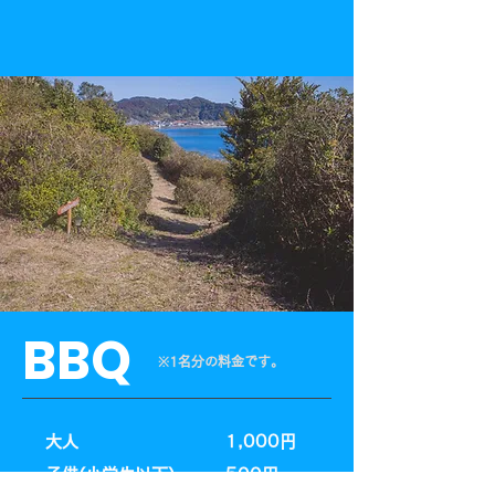
BBQ
​※1名分の料金です。
大人
1,000円
子供(小学生以下)
500円