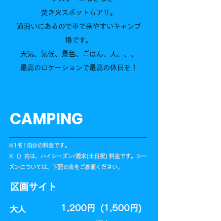
焚き火スポットもアリ。
道沿いにあるので車で来やすいキャンプ
場です。
天気、気候、景色、ごはん、人、、、
最高のロケーションで最高の休日を！
CAMPING
​※1名1泊分の料金です。
​※（）内は、ハイシーズン/週末(土日祝) 料金です。シー
ズンについては、下記の表をご参照ください。
区画サイト
1,200円 (1,500円)
大人