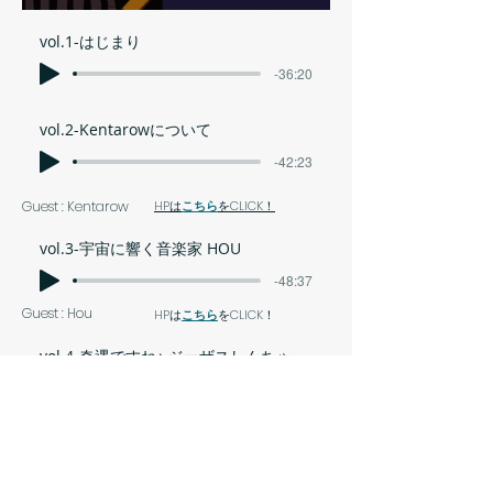
vol.1-はじまり
-36:20
vol.2-Kentarowについて
-42:23
Guest : Kentarow
HPは
こちら
をCLICK！
vol.3-宇宙に響く音楽家 HOU
-48:37
Guest : Hou
HPは
こちら
をCLICK！
vol.4-奇遇ですね♪ ジーザスしんちゃん.Do Fukaya. まこちゃん
-39:20
vol.5-昭和は悪くない at chillout surf and skate まっちゃん.シスター
-30:41