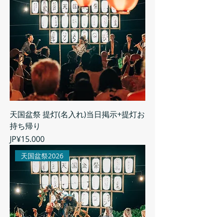
天国盆祭 提灯(名入れ)当日掲示+提灯お
持ち帰り
Harga
JP¥15.000
天国盆祭2026