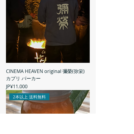
CINEMA HEAVEN original 彌榮(弥栄)
カプリ パーカー
Harga
JP¥11.000
2本以上 送料無料