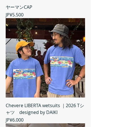
ヤーマンCAP
Harga
JP¥5.500
Chevere LIBERTA wetsuits ｜2026 Tシ
ャツ designed by DAIKI
Harga
JP¥6.000