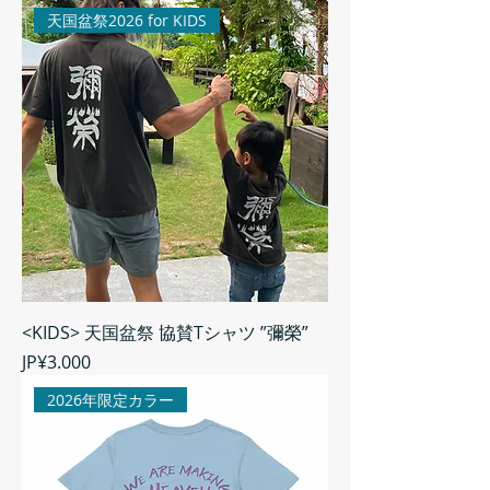
天国盆祭2026 for KIDS
<KIDS> 天国盆祭 協賛Tシャツ ”彌榮”
Harga
JP¥3.000
2026年限定カラー