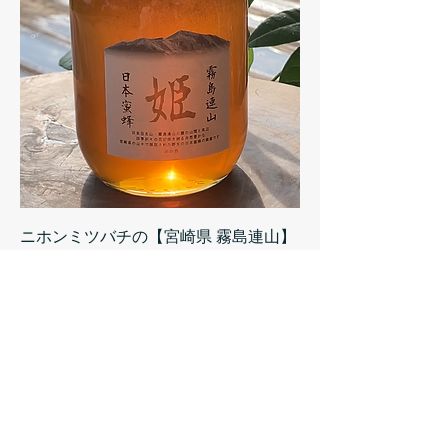
【宮崎県 霧島連山】ニホンミツバチの
はちみつ 450g 日本在来 野生種蜜蜂 百
花蜜 国産 非加熱 無添加 純はちみつ
Price
JP¥ 7,000