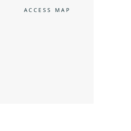
ACCESS MAP
ADDRESS
宮崎県宮崎市内海3983
info@cinema-heaven.com