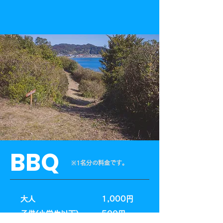
BBQ
​※1名分の料金です。
大人
1,000円
子供(小学生以下)
500円