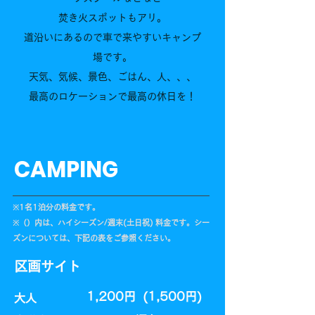
焚き火スポットもアリ。
道沿いにあるので車で来やすいキャンプ
場です。
天気、気候、景色、ごはん、人、、、
最高のロケーションで最高の休日を！
CAMPING
​※1名1泊分の料金です。
​※（）内は、ハイシーズン/週末(土日祝) 料金です。シー
ズンについては、下記の表をご参照ください。
区画サイト
1,200円 (1,500円)
大人