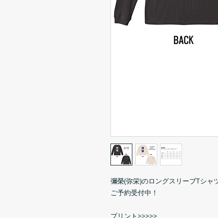
彌榮(弥栄)のロングスリーブTシャ
ご予約受付中！
プリント>>>>>