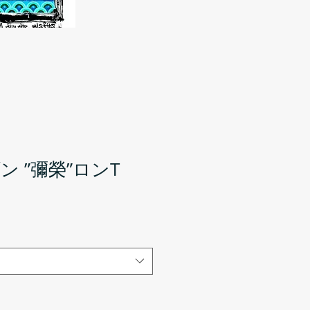
 ”彌榮”ロンT