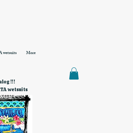
 wetsuits
More
log !!!
RTA wetsuits