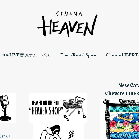
S2026LIVE音源オムニバス
Event/Rental Space
Chevere LIBERTA
New Cata
Chevere LIBE
くねん♪