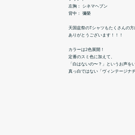
左胸： シネマヘブン
背中： 彌榮
天国盆祭のTシャツもたくさんの方
ありがとうございます！！！
カラーは2色展開！
定番のスミ色に加えて、
「白はないの〜？」というお声を
真っ白ではない「ヴィンテージナ