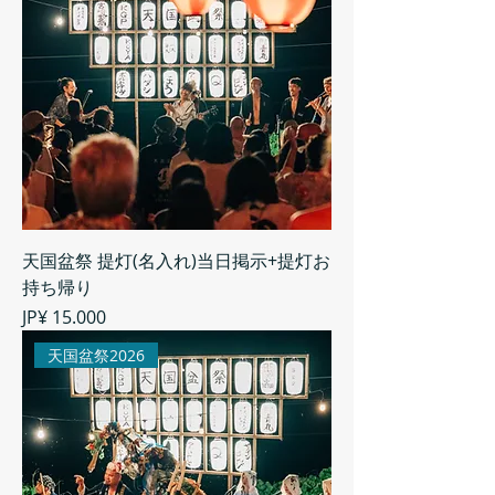
天国盆祭 提灯(名入れ)当日掲示+提灯お
持ち帰り
Preço
JP¥ 15.000
天国盆祭2026