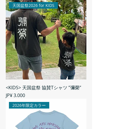
天国盆祭2026 for KIDS
<KIDS> 天国盆祭 協賛Tシャツ ”彌榮”
Preço
JP¥ 3.000
2026年限定カラー