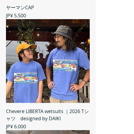
ヤーマンCAP
Preço
JP¥ 5.500
Chevere LIBERTA wetsuits ｜2026 Tシ
ャツ designed by DAIKI
Preço
JP¥ 6.000