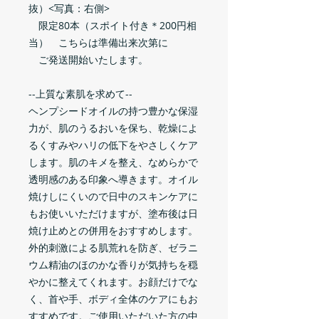
抜）<写真：右側>
限定80本（スポイト付き＊200円相
当） こちらは準備出来次第に
ご発送開始いたします。
--上質な素肌を求めて--
ヘンプシードオイルの持つ豊かな保湿
力が、肌のうるおいを保ち、乾燥によ
るくすみやハリの低下をやさしくケア
します。肌のキメを整え、なめらかで
透明感のある印象へ導きます。オイル
焼けしにくいので日中のスキンケアに
もお使いいただけますが、塗布後は日
焼け止めとの併用をおすすめします。
外的刺激による肌荒れを防ぎ、ゼラニ
ウム精油のほのかな香りが気持ちを穏
やかに整えてくれます。お顔だけでな
く、首や手、ボディ全体のケアにもお
すすめです。ご使用いただいた方の中