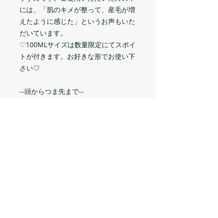
には、「肌のキメが整って、産毛が増
えたように感じた」というお声もいた
だいています。
♡100MLサイズは数量限定にてスポイ
トが付きます。お好きな形でお使い下
さい♡
--頭からつま先まで--
- 手のひらで温めてから塗布。
--夫々の順番で☆朝晩のお顔への使用
☆3～5滴がお勧め--
- 洗顔後の清潔なお顔に使用するこ
とで化粧水などのルーティンの浸透性
がアップ。
- いつものスキンケアの最後に塗布
し蓋効果で保湿をキープ。
- 湯船に数滴垂らして入浴→リラッ