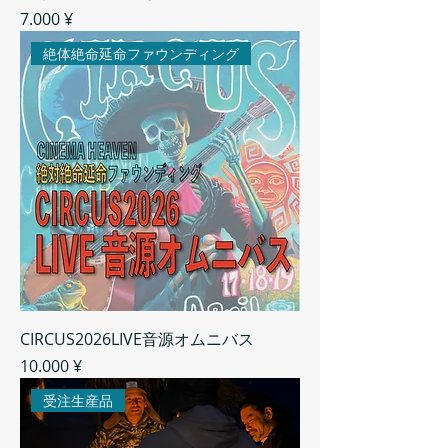
Preis
7.000 ¥
絶体絶命延命ファウンディング
CIRCUS2026LIVE音源オムニバス
Preis
10.000 ¥
受注生産品