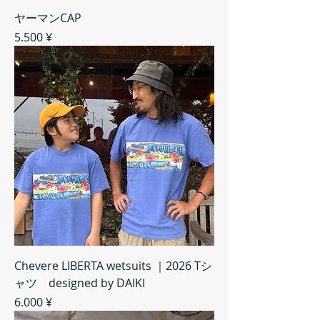
ヤーマンCAP
Preis
5.500 ¥
Chevere LIBERTA wetsuits ｜2026 Tシ
ャツ designed by DAIKI
Preis
6.000 ¥