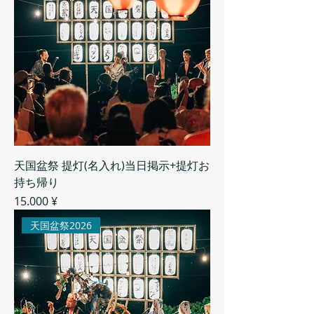
天国盆祭 提灯(名入れ)当日掲示+提灯お
持ち帰り
Preis
15.000 ¥
天国盆祭2026