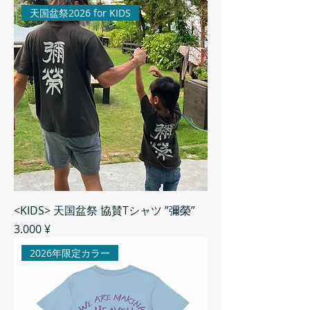
天国盆祭2026 for KIDS
<KIDS> 天国盆祭 協賛Tシャツ ”彌榮”
Preis
3.000 ¥
2026年限定カラー