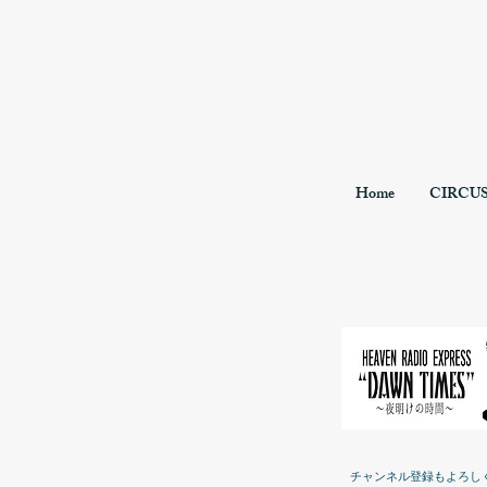
Home
CIRCU
チャンネル登録もよろし