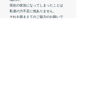
現在の状況になってしまったことは
私達の力不足に他ありません。
それを踏まえてのご協力のお願いで
す。
私達は まだまだ まだまだ 未熟者
ですが
ここCINEMA HEAVENで
たくさんのことを学び、成長の機会を
いただき、
たくさんの仲間とお客様とのご縁を頂
きました
ここに来てくださった、たくさんの
方々に
大きな愛とパワーを頂き、今がありま
す。
皆様をはじめ、この場所、