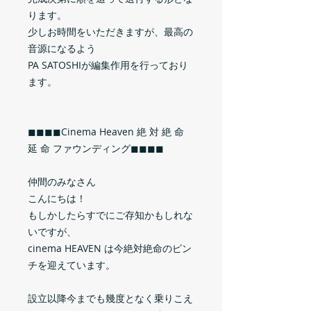
ります。
少しお時間をいただきますが、最高の
音源になるよう
PA SATOSHIが編集作用を行っており
ます。
◼︎◼︎◼︎◼︎Cinema Heaven 絶 対 絶 命
延 命 ファウンディング◼︎◼︎◼︎◼︎
仲間のみなさん
こんにちは！
もしかしたらすでにご存知かもしれな
いですが、
cinema HEAVEN は今絶対絶命のピン
チを迎えています。
設立以降今までも幾度となく乗りこえ