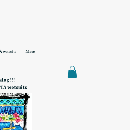
 wetsuits
More
log !!!
RTA wetsuits