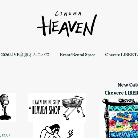
S2026LIVE音源オムニバス
Event/Rental Space
Chevere LIBERTA
New Cata
Chevere LIBE
くねん♪