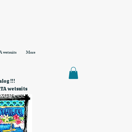
 wetsuits
More
log !!!
RTA wetsuits