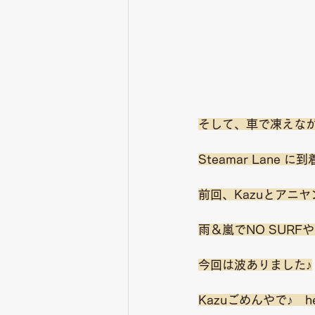
そして、車で凍えな
Steamar Lane に到
前回、Kazuとアニ
雨＆嵐でNO SURF
今回は波ありました♪
Kazuごめんやで♪　he