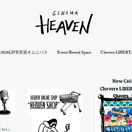
S2026LIVE音源オムニバス
Event/Rental Space
Chevere LIBERTA
New Cata
Chevere LIBE
くねん♪