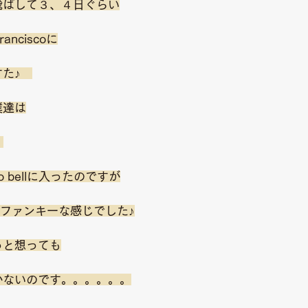
飛ばして３、４日ぐらい
Franciscoに
た♪　
僕達は
　
 bellに入ったのですが
かなかファンキーな感じでした♪
っと想っても
かないのです。。。。。。