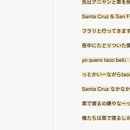
先日アニヤンと車を
Santa Cruz & San 
フラリと行ってきます
夜中にたどりついた
yo quero taco bell♪
っとかいーながらtaco
Santa Cruz な
車で寝るの嫌やなー
俺たちは車で寝るし