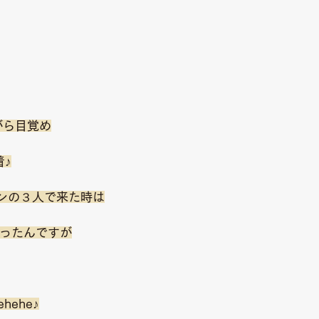
がら目覚め
着♪
ヤンの３人で来た時は
やったんですが
hehe♪