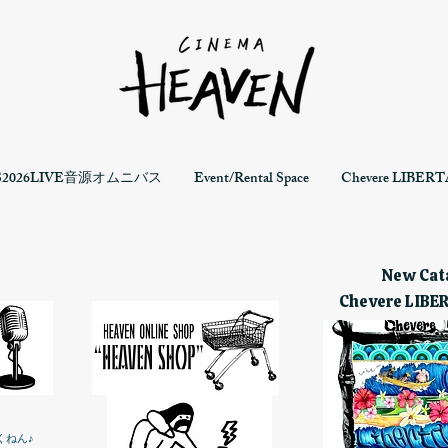
S2026LIVE音源オムニバス
Event/Rental Space
Chevere LIBERTA
New Cata
Chevere LIBE
くねん♪