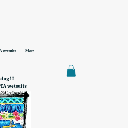
 wetsuits
More
log !!!
RTA wetsuits