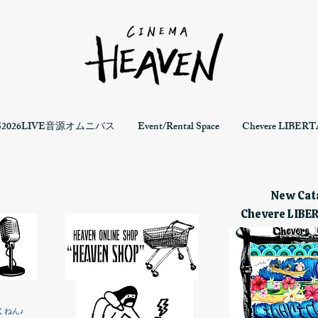
S2026LIVE音源オムニバス
Event/Rental Space
Chevere LIBERTA
New Cata
Chevere LIBE
くねん♪