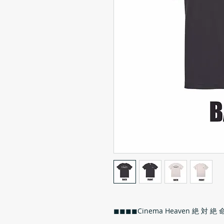
◼︎◼︎◼︎◼︎Cinema Heaven 絶 対 