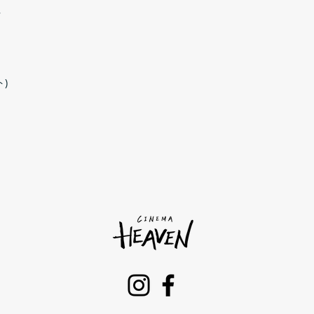
ツ
肩幅
42
袖丈
19
)