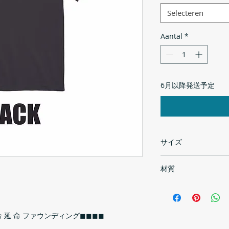
Selecteren
Aantal
*
6月以降発送予定
サイズ
材質
サイズ
S
100% コットン /5.
身丈
65
絶 命 延 命 ファウンディング◼︎◼︎◼︎◼︎
身幅
49