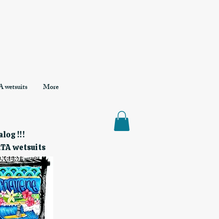
 wetsuits
More
log !!!
RTA wetsuits