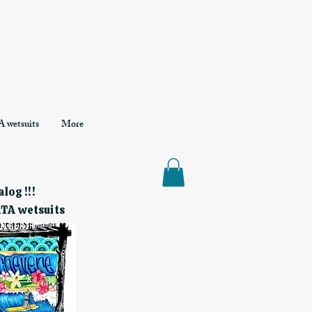
 wetsuits
More
log !!!
RTA wetsuits