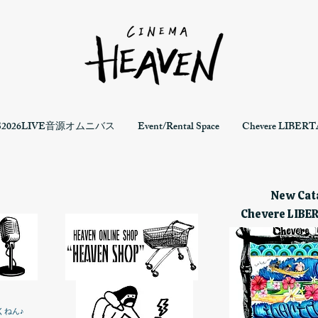
S2026LIVE音源オムニバス
Event/Rental Space
Chevere LIBERTA
New Cata
Chevere LIBE
くねん♪