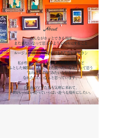
About
みんながホッとできる場所
また来たいなって思えるような場所にすること
​ルージュの傳言が目指すのはそんなレストラン
私が作るご飯は豪勢なものではないけれど
ふとした瞬間に『あぁ、また食べたいなぁ』って思う
”お母さんの味”みたいな存在に
なれたらいいなぁ
と思っています。
子連れのママたちも気軽に来れて、
子供がいっぱい食べていっぱい遊べる場所にしたい。