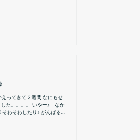
す♪...
♪
 日本にかえってきて２週間 なにもせ
した。。。。 いやー♪ なか
ラそわそわしたり♪ がんばる
 自分がよくわからないです♪