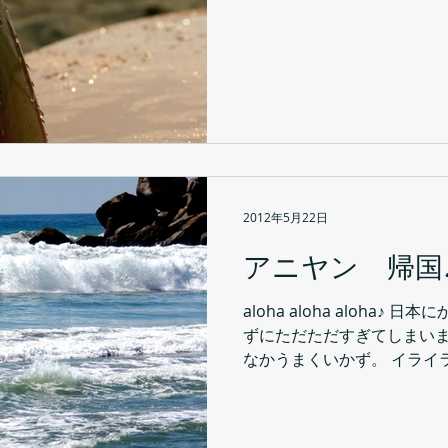
きていて かなり楽しかったので
2012年5月22日
アニヤン 帰国
aloha aloha aloha♪
ずにただただすぎてしまいま
なかうまくいかず。 イライ
ぞーっと やる気になったり♪
そうそう♪...