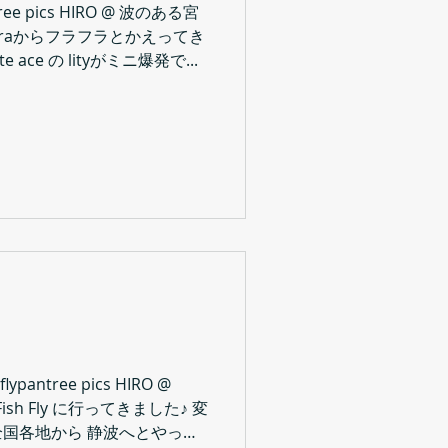
antree pics HIRO @ 波のある宮
aharaからフラフラとかえってき
ace の lityがミニ爆発で...
lypantree pics HIRO @
ish Fly に行ってきました♪ 変
国各地から 静波へとやって