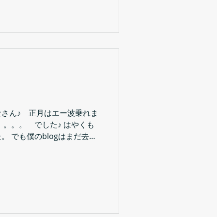
なさん♪ 正月はエー波乗れま
。。。。 でした♪ はやくも
 でも僕のblogはまだ去年
。。。。。 ぼちぼちすぎてすみま
BA...