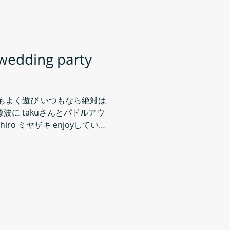
wedding party
もよく遊び いつもなら絶対は
波に takuさんとパドルアウ
 hiro ミヤザキ enjoyしていま
ourの続き osaka アメ村にあ