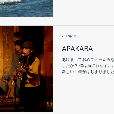
2012年1月5日
APAKABA
あけましておめでとー♫ み
したか？ 僕は海に行かず。
新しい１年がはじまりました。
のrainbow tourの続き
せん♪ ラムのが匂い漂う APAKA