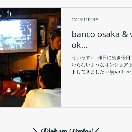
2011年12月14日
banco osaka & 
ok...
ういっす♪ 昨日に続き今日
いらないようなオンショア 膝
トしてきました♪ flypantree
す♪ ではでは、 rainbow t
るcafe...
＼Pick up Topics!／