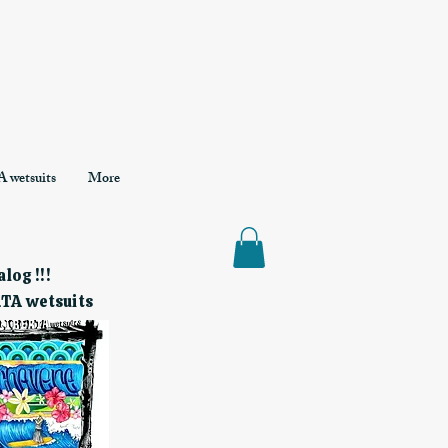
 wetsuits
More
log !!!
RTA wetsuits