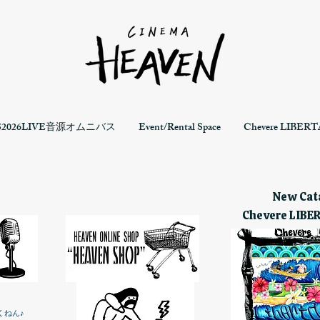
S2026LIVE音源オムニバス
Event/Rental Space
Chevere LIBERTA
New Cata
Chevere LIBE
くねん♪