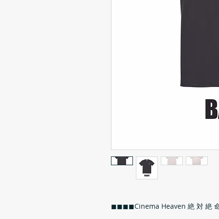
◼︎◼︎◼︎◼︎Cinema Heaven 絶 対 