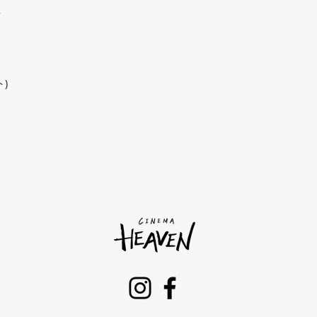
ツ
肩幅
42
袖丈
19
)