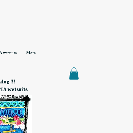
 wetsuits
More
log !!!
RTA wetsuits