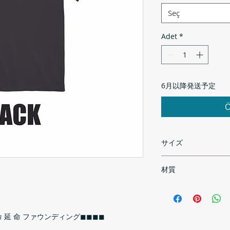
Seç
Adet
*
6月以降発送予定
Ö
サイズ
材質
サイズ
S
100% コットン /5.
身丈
65
絶 命 延 命 ファウンディング◼︎◼︎◼︎◼︎
身幅
49