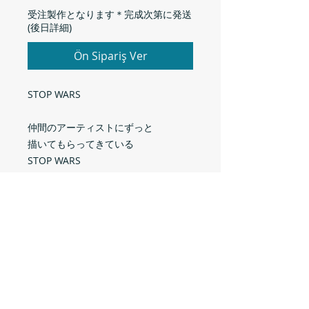
受注製作となります＊完成次第に発送
(後日詳細)
Ön Sipariş Ver
STOP WARS
仲間のアーティストにずっと
描いてもらってきている
STOP WARS
2026年版
Designed by DAIKI
サイズ
S
M
L
XL
材質