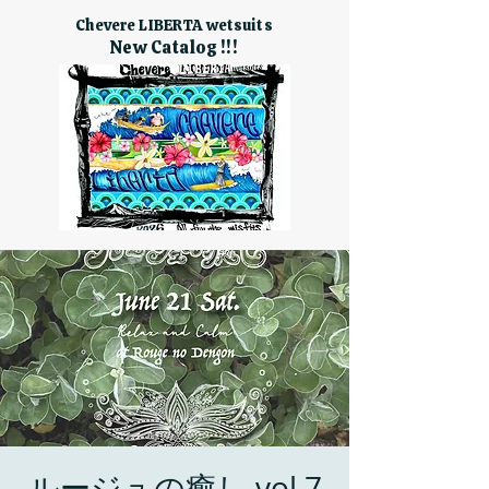
Chevere LIBERTA wetsuits
New Catalog !!!
ルージュの癒し vol.7