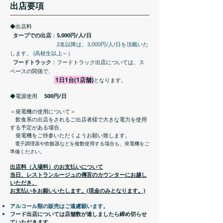
​出店要項
◆出店料
タープでの出店
：
5,000円/人/日
2名以降は、3,000円/人/日を頂戴いた
します。 (高校生以上～）
フードトラック
：フードトラック出店については、ス
ペースの関係で、
1日1
台(1店舗)
となります。
◆電源使用
500円/日
＜発電機の使用について＞
飲食系の出店をされるご出店者様で大きな電力を使用
する予定がある場合、
発電機をご持参いただくようお願い致します。
電子調理器や炊飯器などを複数使用する場合も、発電機をご
準備ください。
出店料（入場料）のお支払いについて
当日、レストランルージュの傳言のカウンターにお越し
いただき、
お支払いをお願いいたします。(現金のみとなります。)
アルコール類の販売はご遠慮願います。
フード出店については店舗数が達しましたら締め切らせ
ていただきます。