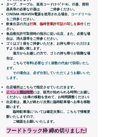
タープ、テーブル、延長コード(ｺｰﾄﾞﾘｰﾙ)、什器、照明
器具等の必要な什器は
ご持参ください。
CINEMA HEAVEN電源を使用さ
れる場合、
コードリール
をご持参
ください。
飲食出店の方は
行商、臨時営業許可証の写しを添付
くだ
さい。
食品衛生許可取得時の指示に従い出店、また、必要な場
合は、
消火器等をご持参ください。
ゴミはゴミ袋をご持参いただき、お持ち帰りいただけま
すようお願い致します。
遠方からお越しの方で、ゴミの持ち帰りが困難な場
合は、
こちらで
有料(必要なゴミ袋数の代金)で回収いたし
ます。
その場合は、必ず分別していただくようお願いいた
します。
出店場所はこちらで指定させていただきます。
イベント開始時間
には、販売が始められる時間にお越し
ください。
(お車の移動を含めて、お時間調整ください)
出店者は、搬入が終わり次第に臨時駐車場へお車を移動
願います。
臨時駐車場については確定次第に、こちらで情報更
新いたしますので、
​ ご確認をお願いいたします。
​フードトラック枠 締め切りました!