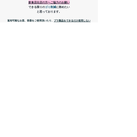
​飲食店出店の方へご協力のお願い
できる限りの
ゴミ削減
に努めたい
と思っております。
返却可能なお皿、容器をご使用頂いたり、
プラ製品をできるだけ使用しない
返却可能なお皿等
を使用される場合、
ルージュの傳言の洗い場
を
ご使用頂けたらと思います。
お客様へも
マイ皿、マイカップ、マイ箸
を
ご持参いただくよう呼びかけます。
お申し込み方法
下記、必要事項をご記入の上、 ​
info@cinema-heaven.com
へ
メールにお申し込みください。
屋号
代表者名 / ご連絡先
スタッフの人数(ご本人を含む人数)
高校生以上の方の人数でお願いいたします。
出店日 4/21(金) / 4/22(土) / 4/23(日)
出店内容
電源使用の有無( HEAVENの電源 or 発電機持参)
備考：キッチンカー、発電機持参...など
※飲食出店の方は
行商、臨時営業許可証の写しを添