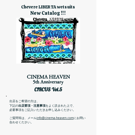
Chevere LIBERTA wetsuits
New Catalog !!!
CINEMA HEAVEN
5th Anniversary​
CIRCUS Vol.5
​出店をご希望の方は、
出店要項・注意事項
下記の
をよく読まれた上で、
必要事項をご記入いただきお申し込みください。
ご質問等は、メール
info@cinema-heaven.com
にお問い
合わせください。