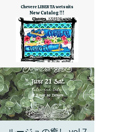
Chevere LIBERTA wetsuits
New Catalog !!!
ルージュの癒し vol.7