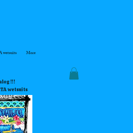
 wetsuits
More
log !!!
RTA wetsuits