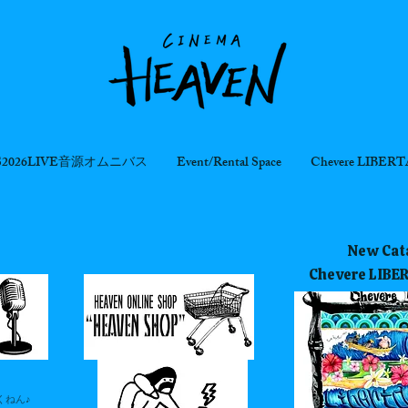
S2026LIVE音源オムニバス
Event/Rental Space
Chevere LIBERTA
New Cata
Chevere LIBE
くねん♪