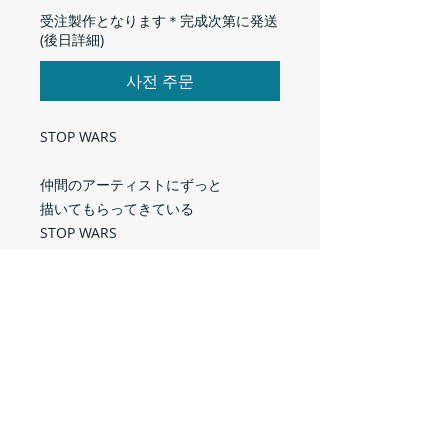
受注製作となります＊完成次第に発送
(後日詳細)
사전 주문
STOP WARS
仲間のアーティストにずっと
描いてもらってきている
STOP WARS
2026年版
Designed by DAIKI
サイズ
S
M
L
XL
材質