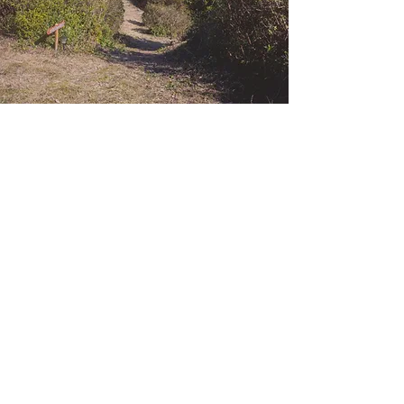
BBQ
​※1名分の料金です。
大人
1,000円
子供(小学生以下)
500円
​4歳以下
​無料