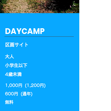
DAYCAMP
区画サイト
大人
小学生以下
​4歳未満
1,000円 (1,200円)
600円 (通年)​
​無料