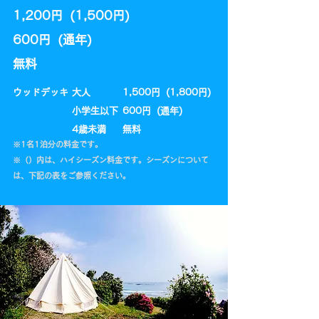
1,200円 (1,500円)
600円 (通年)​
​無料
​ウッドデッキ
大人
1,500円 (1,800円)
小学生以下
600円 (通年)​
​4歳未満
​無料
​※1名1泊分の料金です。
​※（）内は、ハイシーズン料金です。シーズンについて
は、下記の表をご参照ください。