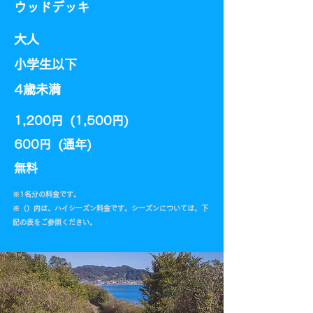
​ウッドデッキ
大人
小学生以下
​4歳未満
1,200円 (1,500円)
600円 (通年)​
​無料
​※1名分の料金です。
​※（）内は、ハイシーズン料金です。シーズンについては、下
記の表をご参照ください。