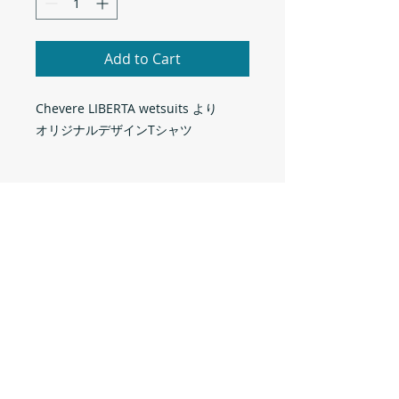
Add to Cart
Chevere LIBERTA wetsuits より
オリジナルデザインTシャツ
2026年版
Designed by DAIKI
サイズ
S
M
L
XL
材質
着
66.0
71.0
74.5
77.0
6.1oz / USリングスパンコットン
丈
100%