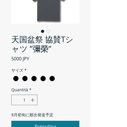
天国盆祭 協賛Tシ
ャツ ”彌榮”
Prezzo
5000 JPY
サイズ
*
Quantità
*
8月初旬に順次発送予定
Preordina