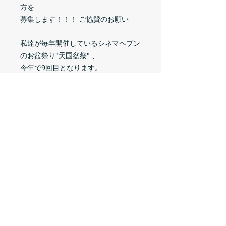
方を
募集します！！！-ご協賛のお願い-
私達が毎年開催しているシネマヘブン
のお盆祭り"天国盆祭" 、
今年で9回目となります。
たくさんの企業様、個人様ににご協賛
をいただき、
入場料無料で運営＆開催ができており
ます。
本当にありがとうございます。
本年度もたくさんの方に来ていただ
き、
楽しんでいただけるように頑張ります
ので、
どうぞよろしくお願いいたします！
もし、お気持ちお志をいただける方が