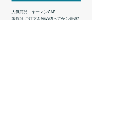
人気商品 ヤーマンCAP
製作は ご注文を締め切ってから最短2
週間
<次回 ご注文受付は未定>
欲しい！という方は再入荷リクエスト
でお知らせください🔥