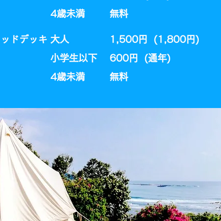
​4歳未満
​無料
ウッドデッキ
大人
1,500円 (1,800円)
小学生以下
600円 (通年)​
​4歳未満
​無料