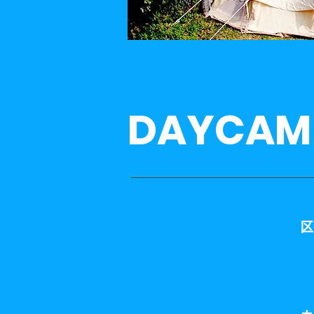
DAYCAM
区