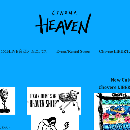
S2026LIVE音源オムニバス
Event/Rental Space
Chevere LIBERTA
New Cata
Chevere LIBE
くねん♪