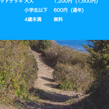
ウッドデッキ
大人
1,200円 (1,500円)
小学生以下
600円 (通年)​
​4歳未満
​無料