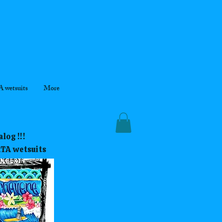
 wetsuits
More
log !!!
RTA wetsuits