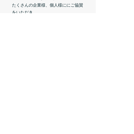
たくさんの企業様、個人様ににご協賛
をいただき、
入場料無料で運営＆開催ができており
ます。
本当にありがとうございます。
本年度もたくさんの方に来ていただ
き、
楽しんでいただけるように頑張ります
ので、
どうぞよろしくお願いいたします！
もし、お気持ちお志をいただける方が
いらっしゃいましたら
とても嬉しいです！