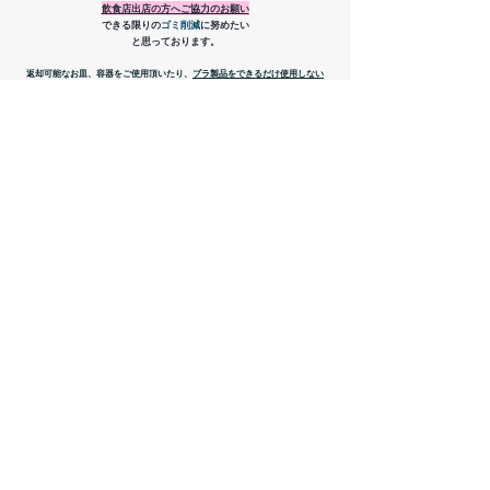
​飲食店出店の方へご協力のお願い
できる限りの
ゴミ削減
に努めたい
と思っております。
返却可能なお皿、容器をご使用頂いたり、
プラ製品をできるだけ使用しない
返却可能なお皿等
を使用される場合、
ルージュの傳言の洗い場
を
ご使用頂けたらと思います。
お客様へも
マイ皿、マイカップ、マイ箸
を
ご持参いただくよう呼びかけます。
お申し込み方法
下記、必要事項をご記入の上、 ​
info@cinema-heaven.com
へ
メールにお申し込みください。
屋号
代表者名 / ご連絡先
スタッフの人数(ご本人を含む人数)
高校生以上の方の人数でお願いいたします。
出店日 4/21(金) / 4/22(土) / 4/23(日)
出店内容
電源使用の有無( HEAVENの電源 or 発電機持参)
備考：キッチンカー、発電機持参...など
※飲食出店の方は
行商、臨時営業許可証の写しを添