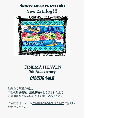
Chevere LIBERTA wetsuits
New Catalog !!!
CINEMA HEAVEN
5th Anniversary​
CIRCUS Vol.5
​出店をご希望の方は、
出店要項・注意事項
下記の
をよく読まれた上で、
必要事項をご記入いただきお申し込みください。
ご質問等は、メール
info@cinema-heaven.com
にお問い
合わせください。