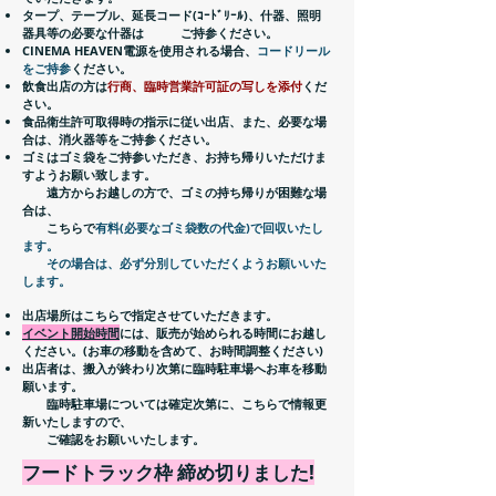
タープ、テーブル、延長コード(ｺｰﾄﾞﾘｰﾙ)、什器、照明
器具等の必要な什器は
ご持参ください。
CINEMA HEAVEN電源を使用さ
れる場合、
コードリール
をご持参
ください。
飲食出店の方は
行商、臨時営業許可証の写しを添付
くだ
さい。
食品衛生許可取得時の指示に従い出店、また、必要な場
合は、
消火器等をご持参ください。
ゴミはゴミ袋をご持参いただき、お持ち帰りいただけま
すようお願い致します。
遠方からお越しの方で、ゴミの持ち帰りが困難な場
合は、
こちらで
有料(必要なゴミ袋数の代金)で回収いたし
ます。
その場合は、必ず分別していただくようお願いいた
します。
出店場所はこちらで指定させていただきます。
イベント開始時間
には、販売が始められる時間にお越し
ください。
(お車の移動を含めて、お時間調整ください)
出店者は、搬入が終わり次第に臨時駐車場へお車を移動
願います。
臨時駐車場については確定次第に、こちらで情報更
新いたしますので、
​ ご確認をお願いいたします。
​フードトラック枠 締め切りました!