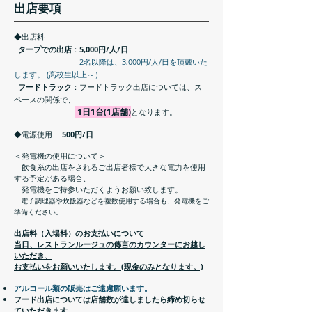
​出店要項
◆出店料
タープでの出店
：
5,000円/人/日
2名以降は、3,000円/人/日を頂戴いた
します。 (高校生以上～）
フードトラック
：フードトラック出店については、ス
ペースの関係で、
1日1
台(1店舗)
となります。
◆電源使用
500円/日
＜発電機の使用について＞
飲食系の出店をされるご出店者様で大きな電力を使用
する予定がある場合、
発電機をご持参いただくようお願い致します。
電子調理器や炊飯器などを複数使用する場合も、発電機をご
準備ください。
出店料（入場料）のお支払いについて
当日、レストランルージュの傳言のカウンターにお越し
いただき、
お支払いをお願いいたします。(現金のみとなります。)
アルコール類の販売はご遠慮願います。
フード出店については店舗数が達しましたら締め切らせ
ていただきます。