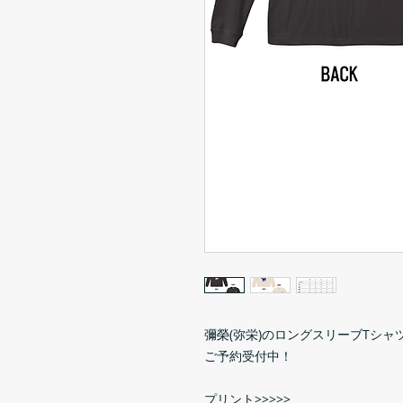
彌榮(弥栄)のロングスリーブTシャ
ご予約受付中！
プリント>>>>>