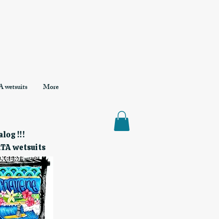
 wetsuits
More
log !!!
RTA wetsuits