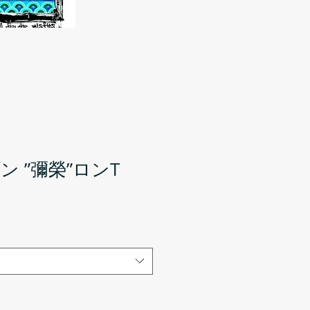
 ”彌榮”ロンT