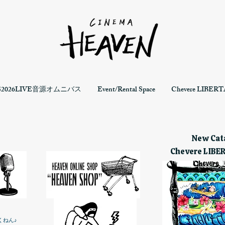
S2026LIVE音源オムニバス
Event/Rental Space
Chevere LIBERTA
New Cata
Chevere LIBE
くねん♪