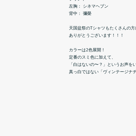
左胸： シネマヘブン
背中： 彌榮
天国盆祭のTシャツもたくさんの方
ありがとうございます！！！
カラーは2色展開！
定番のスミ色に加えて、
「白はないの〜？」というお声を
真っ白ではない「ヴィンテージナ