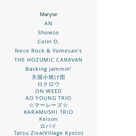
Maryse
AN
Showzo
Colin D.
Neco Rock & Yomesan's
THE HOZUMIC CARAVAN
Backing jammin’
天国小焼け団
ロクロウ
ON WEED
AO YOUNG TRIO
☆マーレーズ☆
KARAMUSHI TRIO
Keison
​ロバイ
Tatsu Ziva(Village Kyoto)