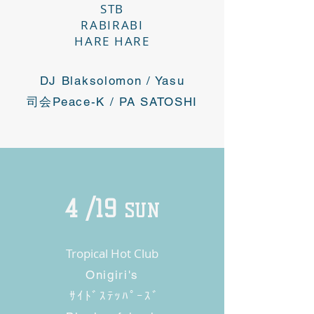
STB
​RABIRABI
HARE HARE
DJ Blaksolomon / Yasu
司会Peace-K / PA SATOSHI
4 /19
SUN
Tropical Hot Club
Onigiri's
ｻｲﾄﾞｽﾃｯﾊﾟｰｽﾞ