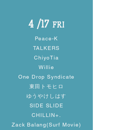
4 /17
FRI
Peace-K
TALKERS
ChiyoTia
Willie
One Drop Syndicate
東田トモヒロ
ゆうやけしはす
SIDE SLIDE
CHILLIN+.
Zack Balang(Surf Movie)